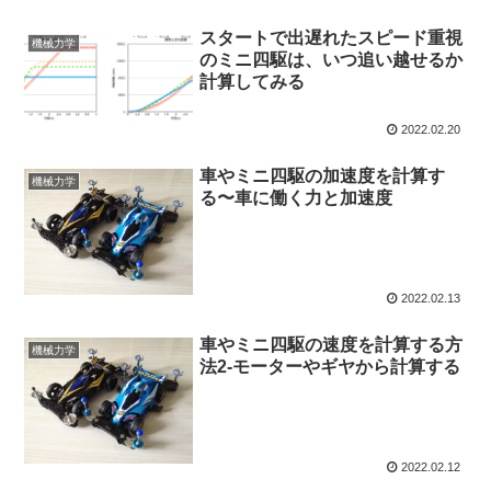
スタートで出遅れたスピード重視
機械力学
のミニ四駆は、いつ追い越せるか
計算してみる
2022.02.20
車やミニ四駆の加速度を計算す
機械力学
る〜車に働く力と加速度
2022.02.13
車やミニ四駆の速度を計算する方
機械力学
法2-モーターやギヤから計算する
2022.02.12